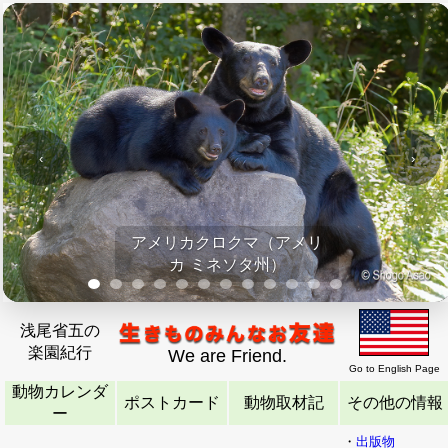
‹
›
アメリカクロクマ（アメリ
カ ミネソタ州）
浅尾省五の
楽園紀行
We are Friend.
Go to English Page
動物カレンダ
ポストカード
動物取材記
その他の情報
ー
・
出版物